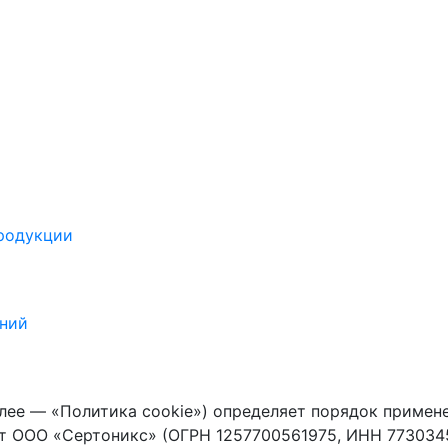
продукции
ений
лее — «Политика cookie») определяет порядок примене
т ООО «Сертоникс» (ОГРН 1257700561975, ИНН 773034