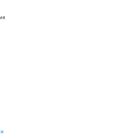
ия
ти