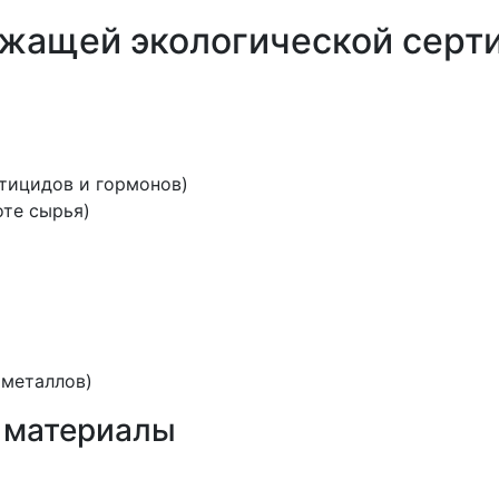
жащей экологической серт
тицидов и гормонов)
оте сырья)
 металлов)
 материалы